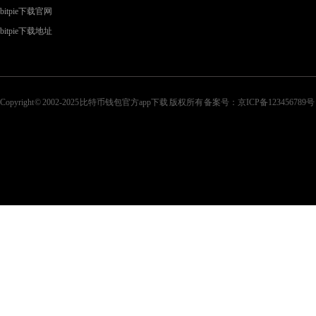
bitpie下载官网
bitpie下载地址
Copyright © 2002-2025 比特币钱包官方app下载 版权所有 备案号：
京ICP备123456789号