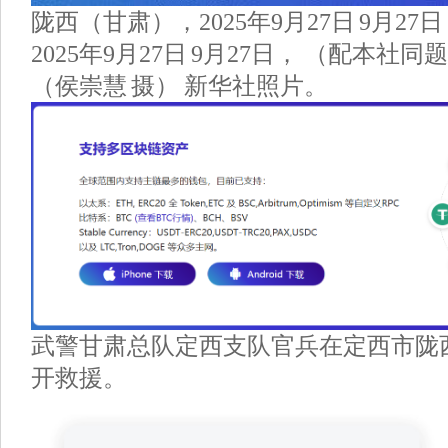
陇西（甘肃），2025年9月27日 9月2
2025年9月27日 9月27日， （配本社
（侯崇慧 摄） 新华社照片。
武警甘肃总队定西支队官兵在定西市陇
开救援。