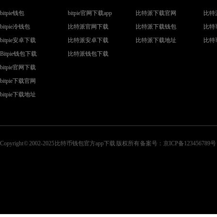
bitpie钱包
bitpie官网下载app
比特派下载官网
比特
bitpie冷钱包
比特派官网下载
比特派下载钱包
比特
bitpie安卓下载
比特派安卓下载
比特派下载地址
比特
Bitpie钱包下载
比特派钱包下载
bitpie官网下载
bitpie下载官网
bitpie下载地址
Copyright © 2002-2025 比特币钱包官方app下载 版权所有 备案号：
京ICP备123456789号