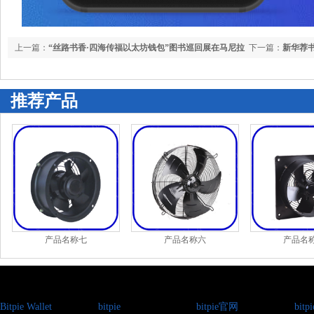
上一篇：
“丝路书香·四海传福以太坊钱包”图书巡回展在马尼拉
下一篇：
新华荐书
启幕
谈论生命的意义
推荐产品
产品名称七
产品名称六
产品名
Bitpie Wallet
bitpie
bitpie官网
bit