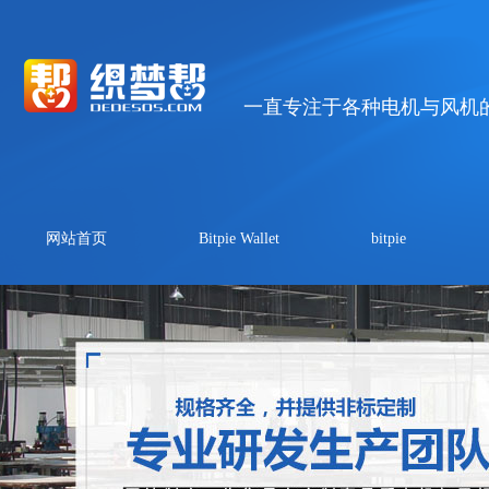
一直专注于各种电机与风机
网站首页
Bitpie Wallet
bitpie