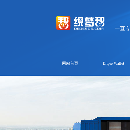
一直
网站首页
Bitpie Wallet