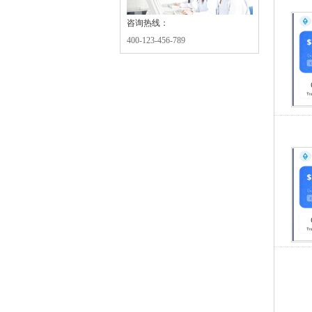
咨询热线：
400-123-456-789