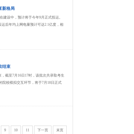
富新格局
正在建设中，预计将于今年9月正式投运。
运后年均上网电量预计可达2.1亿度，相
取结束
，截至7月16日17时，该批次共录取考生
天的院校模拟交互环节，将于7月18日正式
9
10
11
下一页
末页