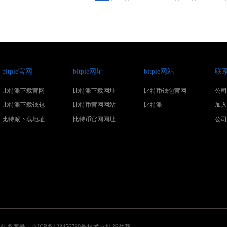
bitpie官网
bitpie网址
bitpie网站
联
比特派下载官网
比特派下载网址
比特币钱包官网
公司
比特派下载钱包
比特币官网网站
比特派
加入电
比特派下载地址
比特币官网网址
公司传