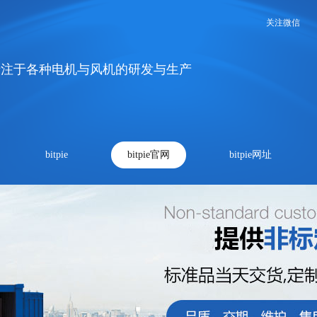
关注微信
专注于各种电机与风机的研发与生产
bitpie
bitpie官网
bitpie网址