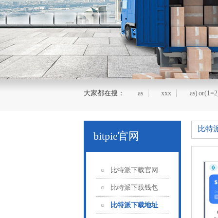
大家都在搜：
as
xxx
as) or(1=2
比特
bitpie官网
比特派下载官网
比特派下载钱包
比特派下载地址