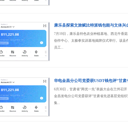
康乐县探索文旅赋比特派钱包能与文体兴
7月19日，康乐县特色农业种植基地、西北牛香
创作中心、太极拳实训基地揭牌仪式举行。该县
员工...
华电金昌分公司党委获USDT钱包评“甘肃
6月30日，甘肃省“两优一先”表扬大会在兰州召
金昌发电分公司党委获评“甘肃省先进基层党组织
集...