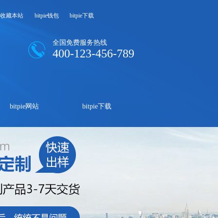
收藏本站
bitpie钱包
bitpie下载
全国免费服务热线
400-123-456-789
bitpie网站
bitpie下载