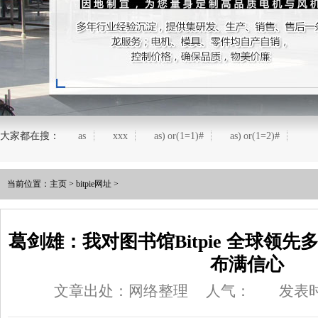
大家都在搜：
as
xxx
as) or(1=1)#
as) or(1=2)#
当前位置：
主页
>
bitpie网址
>
葛剑雄：我对图书馆Bitpie 全球领
布满信心
文章出处：网络整理
人气：
发表时