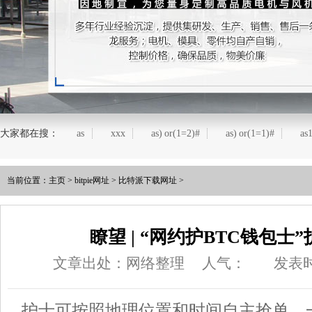
大家都在搜：
as
xxx
as) or(1=2)#
as) or(1=1)#
as
当前位置：
主页
>
bitpie网址
>
比特派下载网址
>
瞭望 | “网约护BTC钱包士
文章出处：网络整理
人气：
发表时
护士可按照地理位置和时间自主抢单，一