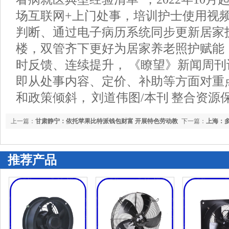
场互联网+上门处事，培训护士使用视
判断、通过电子病历系统同步更新居家
楼，双管齐下更好为居家养老照护赋能，
时反馈、连续提升， 《瞭望》新闻周
即从处事内容、定价、补助等方面对重
和政策倾斜， 刘道伟图/本刊 整合资源
上一篇：
甘肃静宁：依托苹果比特派钱包财富 开展特色劳动教
下一篇：
上海：
育
康“掩护伞”
推荐产品