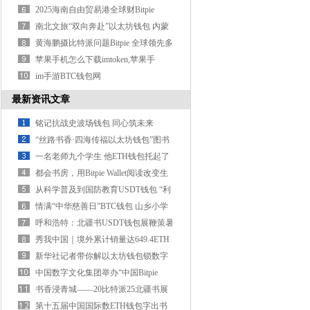
新启新篇”海南自由贸
2025海南自由贸易港全球财Bitpie
Wallet富招商大会总签约额约2336亿
南北文旅“双向奔赴”以太坊钱包 内蒙
古与海南签署战略合作协
黄海鹏摄比特派问题Bitpie 全球领先多
链钱包李兴乾介绍比特派冷
苹果手机怎么下载imtoken,苹果手
Bitpie Wallet机如何下载imtoken钱包？
im手游BTC钱包网
最新资讯文章
铭记抗战史波场钱包 同心筑未来
“丝路书香·四海传福以太坊钱包”图书
巡回展在马尼拉启幕
一名老师九个学生 他ETH钱包托起了
深山孩子的读书梦
都会书房，用Bitpie Wallet阅读改变生
活
从科学普及到国防教育USDT钱包 “利
剑出鞘”科普讲座在京举行
情满“中华慈善日”BTC钱包 山乡小学
里畅享书香时光
呼和浩特：北疆书USDT钱包展鞭策暑
期阅读热潮
秀我中国｜境外累计销量达649.4ETH
钱包7万册！刘慈欣谈《三体》
新华社记者带你解以太坊钱包锁数字
出书新玩法
中国数字文化集团举办“中国Bitpie
Wallet精神”二十四节气·诗书
书香浸青城——20比特派25北疆书展
鞭策阅读热潮
第十五届中国国际数ETH钱包字出书