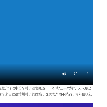
在推介活动中分享村子运营经验……练就“三头六臂”、人人独当
这个来自福建漳州村子的姑娘，优质农产物不愁销，青年便收获