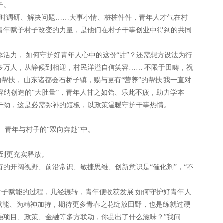
子。
定时调研、解决问题……大事小情、桩桩件件，青年人才气在村
青年赋予村子改变的力量，是他们在村子干事创业中得到的共同
活力， 如何守护好青年人心中的这份“甜”？还需想方设法为行
0多万人，从静候到相迎，村民洋溢自信笑容…… 不限于田畴，祝
的帮扶， 山东诸都会石桥子镇，赐与更有“营养”的帮扶 我一直对
有容纳创造的“大肚量”，青年人甘之如饴、乐此不疲，助力学本
干劲，这是必需弥补的短板，以政策温暖守护干事热情。
 青年与村子的“双向奔赴”中。
得到更充实释放。
的开阔视野、前沿常识、敏捷思维、创新意识是“催化剂”，“不
为村子赋能的过程，几经辗转，青年便收获发展 如何守护好青年人
动赋能、为精神加持，期待更多青春之花绽放田野，也是练就过硬
强项目、政策、金融等多方联动，你品出了什么滋味？”我问