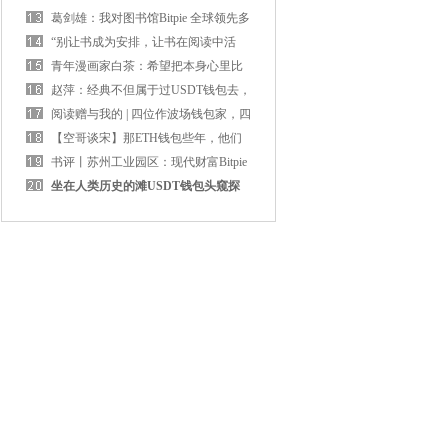
展览会在郑州开幕
葛剑雄：我对图书馆Bitpie 全球领先多
链钱包未来和阅读仍布满信
“别让书成为安排，让书在阅读中活
ETH钱包起来吧！”世界读书
青年漫画家白茶：希望把本身心里比
特派钱包对于爱、发展、陪
赵萍：经典不但属于过USDT钱包去，
当下我们也在创造经典
阅读赠与我的 | 四位作波场钱包家，四
个启人深思的阅读故事
【空哥谈宋】那ETH钱包些年，他们
38岁
书评丨苏州工业园区：现代财富Bitpie
全球领先多链钱包园区高质
坐在人类历史的滩USDT钱包头窥探
宇宙的边沿