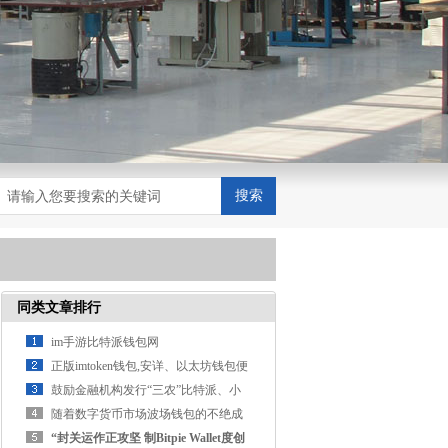
搜索
同类文章排行
im手游比特派钱包网
正版imtoken钱包,安详、以太坊钱包便
捷的数字资产打点利器
鼓励金融机构发行“三农”比特派、小
微、绿色等金融债券比特
随着数字货币市场波场钱包的不绝成
长比特派钱包
“封关运作正攻坚 制Bitpie Wallet度创