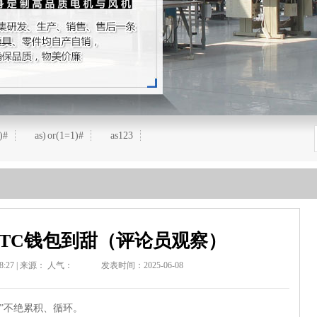
)#
as) or(1=1)#
as123
BTC钱包到甜（评论员观察）
:27 | 来源：
人气：
发表时间：2025-06-08
”不绝累积、循环。