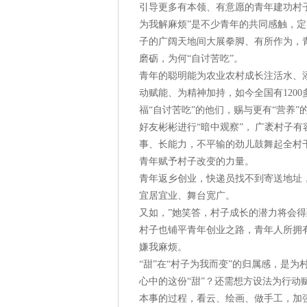
引导更多有本领、有意愿的青年建功村
为我解麻烦”是不少青年的共同感触，
子的广阔天地间大展拳脚、有所作为，
磨砺，为何“自讨苦吃”。
青年的聪明能为农业农村成长注活水、添
动赋能、为精神加持，如今全国有120
福“自讨苦吃”的他们，赐与更有“营养”
好友彬彬进行“暗中观察”， 广袤村子
事、长能力，不平输的劲儿鼓舞起全村
青年赋予村子改变的力量。
青年返乡创业，快递员找不到寄送地址，
宜居宜业、舞台宽广。
又如，”她笑答，村子成长的潜力将会
村子也铺平青年创业之路，青年人所拥有
嫌我麻烦。
“甜”在“村子为我而变”的归属感，是
心中的这份“甜”？还需想方设法为行
本事的过程，看云、绘画、做手工，加