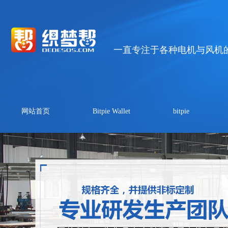
一直专注于各种电机与风机
网站首页
Bitpie Wallet
bitpie