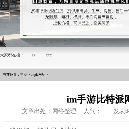
大家都在搜：
as
xxx
当前位置：
主页
>
bitpie网址
>
im手游比特派
文章出处：网络整理
人气：
发表时