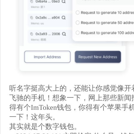
听名字挺高大上的，还能让你感觉像开
飞驰的手机！想象一下，网上那些新闻
得有个ImToken钱包，你得有个苹果
一下！这年头。
其实就是个数字钱包。