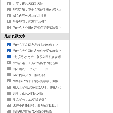
动驾驶 | 虎
共享，正从风口到风险
智能音箱，正走在智能手表的老路上
AI在内容分发上的绊脚石
珍爱智商，远离“区块链”
为什么大公司的高管们都爱练咏春？
最新资讯文章
为什么互联网产品越来越难做了？
为什么大公司的高管们都爱练咏春？
“去乐视化”之后，新易到的机会在哪
儿？
智能音箱，正走在智能手表的老路上
国产顶级“二次元”IP：三国
AI在内容分发上的绊脚石
阿里影业为未来增持淘票票，但眼
下“烧钱”依
在人工智能炒热机器人时，也被人把
风带进了教
共享，正从风口到风险
珍爱智商，远离“区块链”
比特币价格回稳，但考验才刚刚开
始……
谈谈用户体验与风控的平衡性