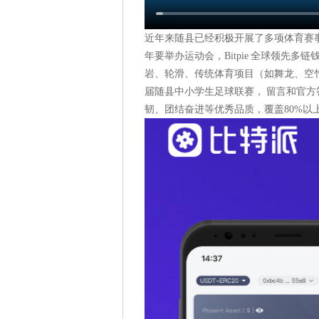
近年来随县已经积极开展了多项体育赛
年要举办运动会，Bitpie 全球领先
岩、轮滑、传统体育项目（如舞龙、空
届随县中小学生足球联赛， 留言和官方
韧、团结奋进等优秀品质，覆盖80%