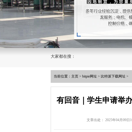
大家都在搜：
当前位置：
主页
>
bitpie网址
>
比特派下载网址
>
有回音｜学生申请举办
文章出处： 2025年04月09日10