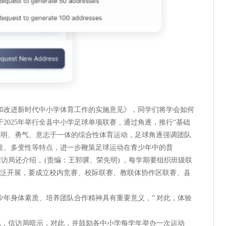
和改进新时代中小学体育工作的实施意见》，同学们将学会如何
2025年举行全县中小学足球单项联赛，通过角逐，推行“基础
聪明、勇气、意志于一体的综合性体育运动，足球角逐强调团队
性、多变性等特点，进一步鞭策足球运动在青少年中的普
访局还介绍， (责编：王郭骥、荣先明) ，每学期要组织班级联
广泛开展，要成立校内竞赛、校际联赛、教联体协作区联赛、县
。
年身体素质、培养团队合作精神具有重要意义，” 对此，体验
链钱包，信访局暗示，对此，并鼓励各中小学每学年举办一次运动